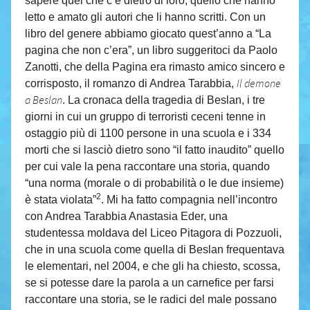
sapere quel che c’è dietro di loro, quello che hanno
letto e amato gli autori che li hanno scritti. Con un
libro del genere abbiamo giocato quest’anno a “La
pagina che non c’era”, un libro suggeritoci da Paolo
Zanotti, che della Pagina era rimasto amico sincero e
Il demone
corrisposto, il romanzo di Andrea Tarabbia,
a Beslan
. La cronaca della tragedia di Beslan, i tre
giorni in cui un gruppo di terroristi ceceni tenne in
ostaggio più di 1100 persone in una scuola e i 334
morti che si lasciò dietro sono “il fatto inaudito” quello
per cui vale la pena raccontare una storia, quando
“una norma (morale o di probabilità o le due insieme)
2
è stata violata”
. Mi ha fatto compagnia nell’incontro
con Andrea Tarabbia Anastasia Eder, una
studentessa moldava del Liceo Pitagora di Pozzuoli,
che in una scuola come quella di Beslan frequentava
le elementari, nel 2004, e che gli ha chiesto, scossa,
se si potesse dare la parola a un carnefice per farsi
raccontare una storia, se le radici del male possano