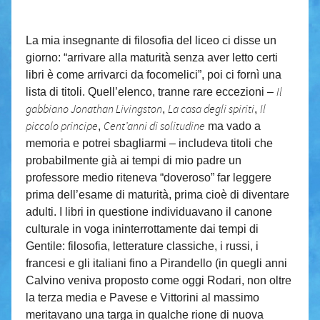
La mia insegnante di filosofia del liceo ci disse un
giorno: “arrivare alla maturità senza aver letto certi
libri è come arrivarci da focomelici”, poi ci fornì una
Il
lista di titoli. Quell’elenco, tranne rare eccezioni –
gabbiano Jonathan Livingston
La casa degli spiriti
Il
,
,
piccolo principe
Cent’anni di solitudine
,
ma vado a
memoria e potrei sbagliarmi – includeva titoli che
probabilmente già ai tempi di mio padre un
professore medio riteneva “doveroso” far leggere
prima dell’esame di maturità, prima cioè di diventare
adulti. I libri in questione individuavano il canone
culturale in voga ininterrottamente dai tempi di
Gentile: filosofia, letterature classiche, i russi, i
francesi e gli italiani fino a Pirandello (in quegli anni
Calvino veniva proposto come oggi Rodari, non oltre
la terza media e Pavese e Vittorini al massimo
meritavano una targa in qualche rione di nuova