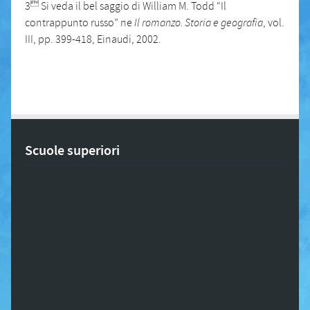

3
Si veda il bel saggio di William M. Todd “Il
contrappunto russo” ne
Il romanzo. Storia e geografia
, vol.
III, pp. 399-418, Einaudi, 2002.
Scuole superiori