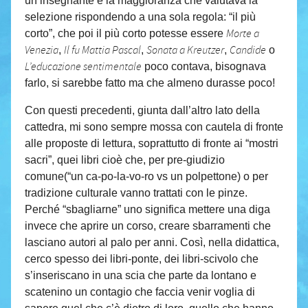
un’insegnante e la maggioranza che valutava la
selezione rispondendo a una sola regola: “il più
Morte a
corto”, che poi il più corto potesse essere
Venezia
Il fu Mattia Pascal
Sonata a Kreutzer
Candide
,
,
,
o
L’educazione sentimentale
poco contava, bisognava
farlo, si sarebbe fatto ma che almeno durasse poco!
Con questi precedenti, giunta dall’altro lato della
cattedra, mi sono sempre mossa con cautela di fronte
alle proposte di lettura, soprattutto di fronte ai “mostri
sacri”, quei libri cioè che, per pre-giudizio
comune(“un ca-po-la-vo-ro vs un polpettone) o per
tradizione culturale vanno trattati con le pinze.
Perché “sbagliarne” uno significa mettere una diga
invece che aprire un corso, creare sbarramenti che
lasciano autori al palo per anni. Così, nella didattica,
cerco spesso dei libri-ponte, dei libri-scivolo che
s’inseriscano in una scia che parte da lontano e
scatenino un contagio che faccia venir voglia di