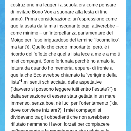
costruzione ma leggerli a scuola era come pensare
di invitare Bono Vox a suonare alla festa di fine
anno). Prima considerazione: un’espressione come
quella usata dalla mia insegnante oggi attiverebbe –
come minimo – un’interpellanza parlamentare del
Moige per l’uso irriguardoso del termine “focomelico”,
ma tant’è. Quello che credo importante, però, è il
ricordo dell’effetto che quella lista fece a me e a molti
miei compagni. Sono fortunata perché ho amato la
lettura da quando ho memoria, eppure- di fronte a
quella che Eco avrebbe chiamato la “vertigine della
1
lista”
,mi sentii schiacciata, dalle aspettative
(“davvero si possono leggere tutti entro l’estate?”) e
dalla sensazione di essere stata gettata in un mare
immenso, senza boe, né luci per l’orientamento (“da
dove conviene iniziare?). I miei compagni si
dividevano tra gli obbedienti che non avrebbero
rifiutato nemmeno i lavori forzati per compiacere