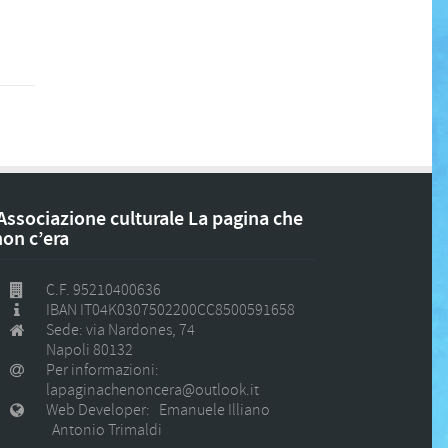
Associazione culturale La pagina che
non c’era
C.F. 95210400636
IBAN IT04K0307502200CC8500591658
Sede: via Nardones, 74
Napoli 80132
Per informazioni:
lapaginachenoncera@outlook.it
Web Developer: Emanuele Illiano
Antonio Trimaldi