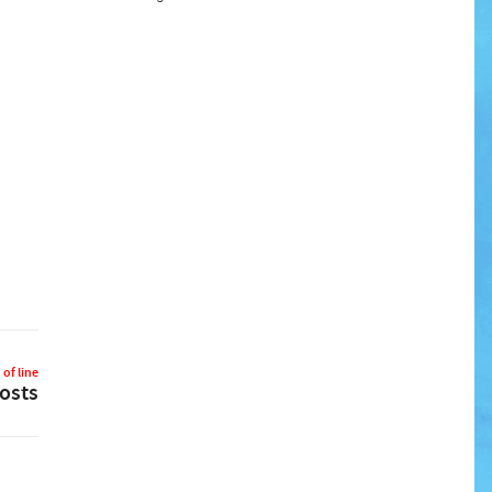
 of line
osts