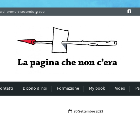
ria di primo e secondo grado
ontatti
Dicono di noi
Formazione
My book
Video
Pa
30 Settembre 2023