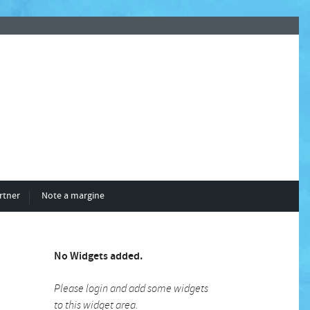
rtner
Note a margine
No Widgets added.
Please login and add some widgets
to this widget area.