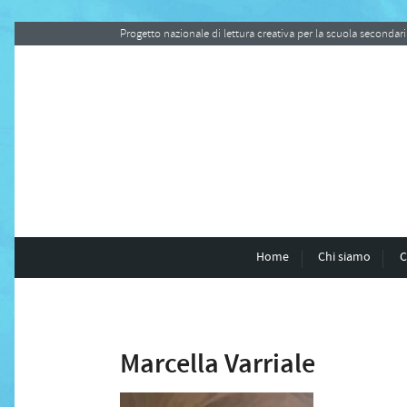
Progetto nazionale di lettura creativa per la scuola seconda
Home
Chi siamo
C
Marcella Varriale