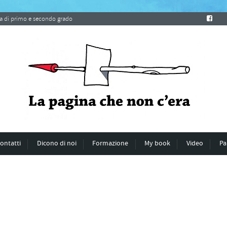
ria di primo e secondo grado
ontatti
Dicono di noi
Formazione
My book
Video
Pa