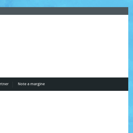
rtner
Note a margine