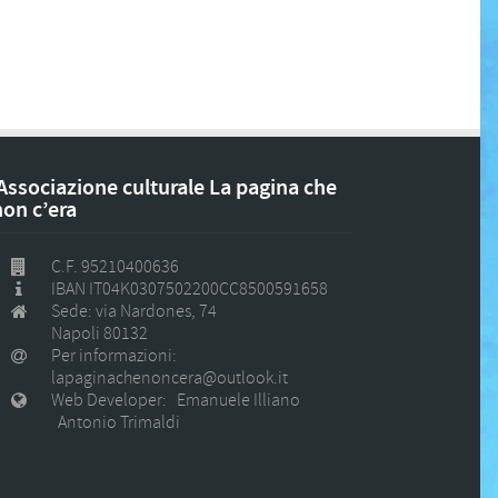
Associazione culturale La pagina che
non c’era
C.F. 95210400636
IBAN IT04K0307502200CC8500591658
Sede: via Nardones, 74
Napoli 80132
Per informazioni:
lapaginachenoncera@outlook.it
Web Developer: Emanuele Illiano
Antonio Trimaldi