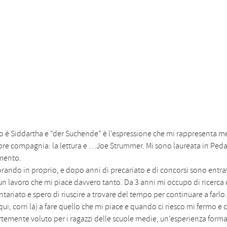
rito è Siddartha e “der Suchende” è l’espressione che mi rappresenta
re compagnia: la lettura e …Joe Strummer. Mi sono laureata in Pedago
amento.
rando in proprio, e dopo anni di precariato e di concorsi sono entrat
è un lavoro che mi piace davvero tanto. Da 3 anni mi occupo di ricerca
lontariato e spero di riuscire a trovare del tempo per continuare a far
 qui, corri là) a fare quello che mi piace e quando ci riesco mi fermo 
rtemente voluto per i ragazzi delle scuole medie, un’esperienza forma